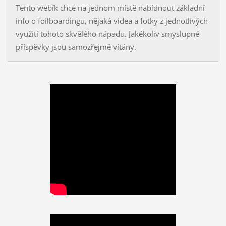
Tento webík chce na jednom místě nabídnout základní
info o foilboardingu, nějaká videa a fotky z jednotlivých
využití tohoto skvělého nápadu. Jakékoliv smyslupné
příspěvky jsou samozřejmě vítány.