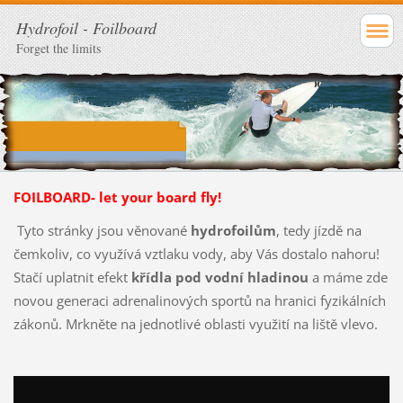
Hydrofoil - Foilboard
Forget the limits
FOILBOARD- let your board fly!
Tyto stránky jsou věnované
hydrofoilům
, tedy jízdě na
čemkoliv, co využívá vztlaku vody, aby Vás dostalo nahoru!
Stačí uplatnit efekt
křídla pod vodní hladinou
a máme zde
novou generaci adrenalinových sportů na hranici fyzikálních
zákonů. Mrkněte na jednotlivé oblasti využití na liště vlevo.