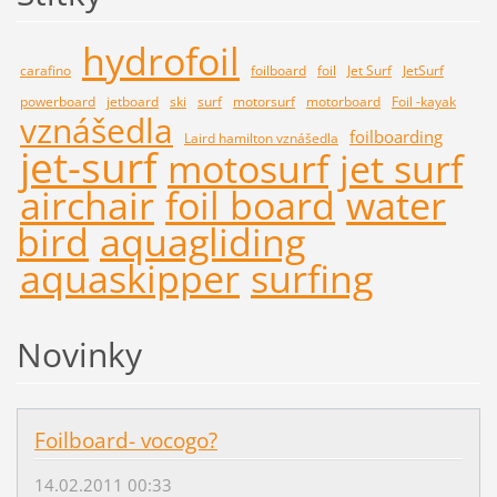
hydrofoil
carafino
foilboard
foil
Jet Surf
JetSurf
powerboard
jetboard
ski
surf
motorsurf
motorboard
Foil -kayak
vznášedla
foilboarding
Laird hamilton vznášedla
jet-surf
motosurf
jet surf
airchair
foil board
water
bird
aquagliding
aquaskipper
surfing
Novinky
Foilboard- vocogo?
14.02.2011 00:33