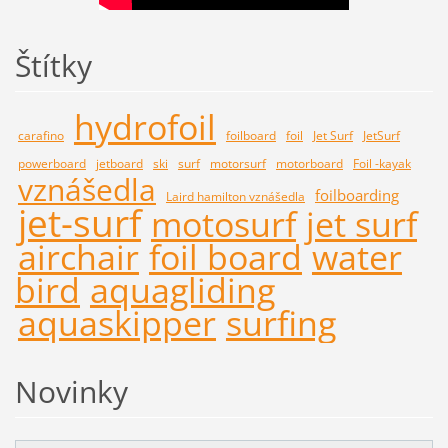
Štítky
hydrofoil
carafino
foilboard
foil
Jet Surf
JetSurf
powerboard
jetboard
ski
surf
motorsurf
motorboard
Foil -kayak
vznášedla
foilboarding
Laird hamilton vznášedla
jet-surf
motosurf
jet surf
airchair
foil board
water
bird
aquagliding
aquaskipper
surfing
Novinky