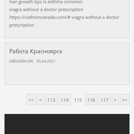
hair growth tips is asthma common
viagra without a doctor prescription
https://viafromcanada.com/# viagra without a doctor
prescription
Работа Красноярск
GREGORYLON
05.04.2021
<<
<
113
114
115
116
117
>
>>