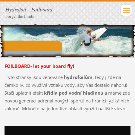
Hydrofoil - Foilboard
Forget the limits
FOILBOARD- let your board fly!
Tyto stránky jsou věnované
hydrofoilům
, tedy jízdě na
čemkoliv, co využívá vztlaku vody, aby Vás dostalo nahoru!
Stačí uplatnit efekt
křídla pod vodní hladinou
a máme zde
novou generaci adrenalinových sportů na hranici fyzikálních
zákonů. Mrkněte na jednotlivé oblasti využití na liště vlevo.