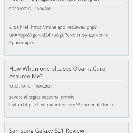
BOBBYOFFIG
10.04.2021
&lt;a href=https://mineland.net/away.php?
url=https://gerakl24.ru&gt;Ремонт фундамента
Красноярск
How When one pleases ObamaCare
Assume Me?
VARDENAFIL
10.04.2021
severe allergies seasonal arthrit
levitra https://levitravarden.com/# vardenafil india
Samsung Galaxy S21 Review