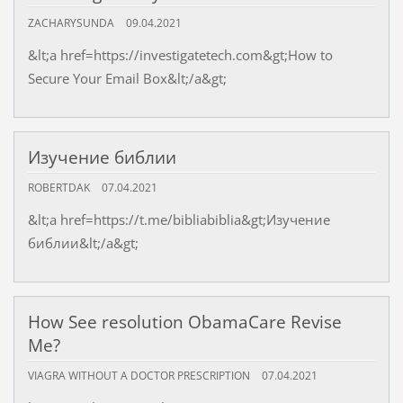
ZACHARYSUNDA
09.04.2021
&lt;a href=https://investigatetech.com&gt;How to
Secure Your Email Box&lt;/a&gt;
Изучение библии
ROBERTDAK
07.04.2021
&lt;a href=https://t.me/bibliabiblia&gt;Изучение
библии&lt;/a&gt;
How See resolution ObamaCare Revise
Me?
VIAGRA WITHOUT A DOCTOR PRESCRIPTION
07.04.2021