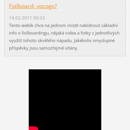
Foilboard- vocogo?
14.02.2011 00:33
Tento webík chce na jednom místě nabídnout základní
info o foilboardingu, nějaká videa a fotky z jednotlivých
využití tohoto skvělého nápadu. Jakékoliv smyslupné
příspěvky jsou samozřejmě vítány.