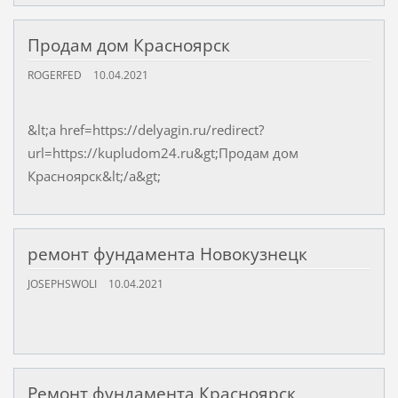
Продам дом Красноярск
ROGERFED
10.04.2021
&lt;a href=https://delyagin.ru/redirect?
url=https://kupludom24.ru&gt;Продам дом
Красноярск&lt;/a&gt;
ремонт фундамента Новокузнецк
JOSEPHSWOLI
10.04.2021
Ремонт фундамента Красноярск