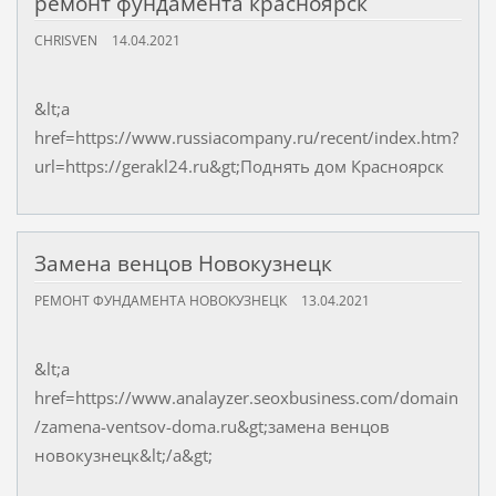
ремонт фундамента красноярск
CHRISVEN
14.04.2021
&lt;a
href=https://www.russiacompany.ru/recent/index.htm?
url=https://gerakl24.ru&gt;Поднять дом Красноярск
Замена венцов Новокузнецк
РЕМОНТ ФУНДАМЕНТА НОВОКУЗНЕЦК
13.04.2021
&lt;a
href=https://www.analayzer.seoxbusiness.com/domain
/zamena-ventsov-doma.ru&gt;замена венцов
новокузнецк&lt;/a&gt;