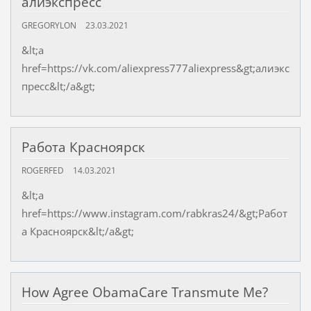
алиэкспресс
GREGORYLON
23.03.2021
&lt;a
href=https://vk.com/aliexpress777aliexpress&gt;алиэкс
пресс&lt;/a&gt;
Работа Красноярск
ROGERFED
14.03.2021
&lt;a
href=https://www.instagram.com/rabkras24/&gt;Работ
а Красноярск&lt;/a&gt;
How Agree ObamaCare Transmute Me?