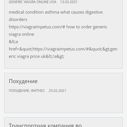
GENERIC VIAGRA ONLINE USA
13.03.2021
medical condition asthma what causes digestive
disorders
https://viagraimpetus.com/# how to order generic
viagra online
&lt;a
href=&quot;https://viagraimpetus.com/#&quot;&gt;gen
eric viagra price uk&lt;/a&gt;
Похудение
ПОХУДЕНИЕ, ФИТНЕС
25.02.2021
Транспортная компания во