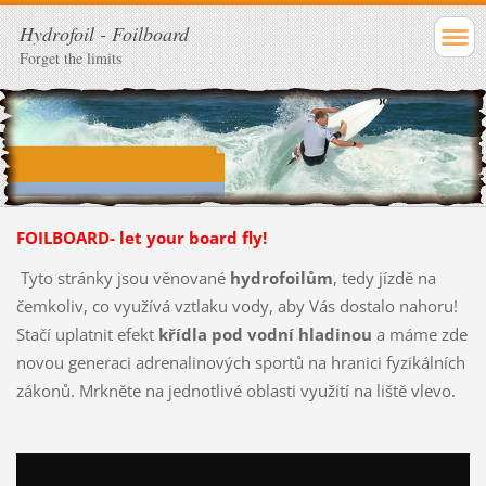
Hydrofoil - Foilboard
Forget the limits
FOILBOARD- let your board fly!
Tyto stránky jsou věnované
hydrofoilům
, tedy jízdě na
čemkoliv, co využívá vztlaku vody, aby Vás dostalo nahoru!
Stačí uplatnit efekt
křídla pod vodní hladinou
a máme zde
novou generaci adrenalinových sportů na hranici fyzikálních
zákonů. Mrkněte na jednotlivé oblasti využití na liště vlevo.