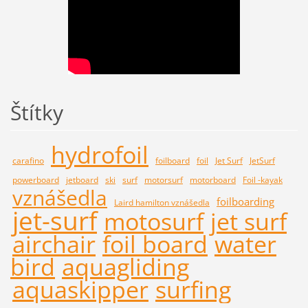
Štítky
hydrofoil
carafino
foilboard
foil
Jet Surf
JetSurf
powerboard
jetboard
ski
surf
motorsurf
motorboard
Foil -kayak
vznášedla
foilboarding
Laird hamilton vznášedla
jet-surf
motosurf
jet surf
airchair
foil board
water
bird
aquagliding
aquaskipper
surfing