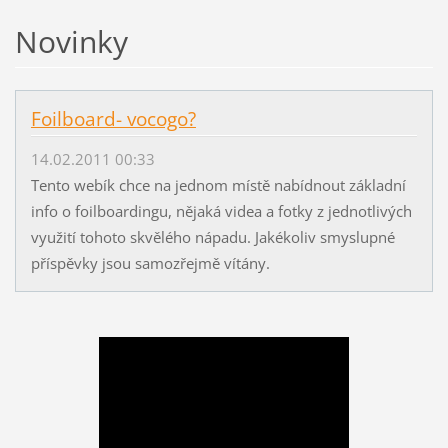
Novinky
Foilboard- vocogo?
14.02.2011 00:33
Tento webík chce na jednom místě nabídnout základní
info o foilboardingu, nějaká videa a fotky z jednotlivých
využití tohoto skvělého nápadu. Jakékoliv smyslupné
příspěvky jsou samozřejmě vítány.