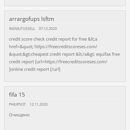
arrargofups lsftm
INSIVILITUSSELL
07.12.2020
credit score check credit report for free &lt;a
href=&quot; https://freecreditscoreses.com/
&quot;&gt;cheapest credit report &lt;/a&gt; equifax free
credit report [url=https://freecreditscoreses.com/
]online credit report [/url]
fifa 15
PHILIPSOT
12.11.2020
Очищено
---